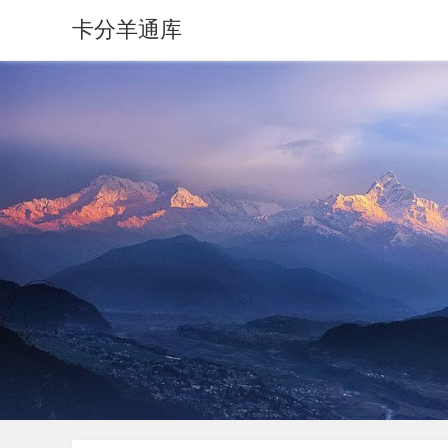
卡分羊通库