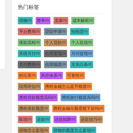
热门标签
得物
费率
卖家
成本解析
(0)
(0)
(0)
(0)
平台费用
贷款申请
拍拍贷
(0)
(0)
(0)
借款流程
个人贷款
个人征信
(0)
(0)
(0)
美团月付
信用变现
月付提现
(0)
(0)
(0)
支付费用
信用额度
京东白条
(0)
(0)
(0)
秒出库
风控体系
可靠性
(0)
(0)
(0)
信用评估
携程金融怎么提升额度
(0)
(0)
携程贷款额度高吗
携程旅行额度高吗
(0)
(0)
携程借款额度
携程金融出额度能下款吗
(0)
(0)
取现
还款
还款陷阱
还款技巧
(0)
(0)
(0)
(0)
得物怎么套现
得物的额度怎么套现
(0)
(0)