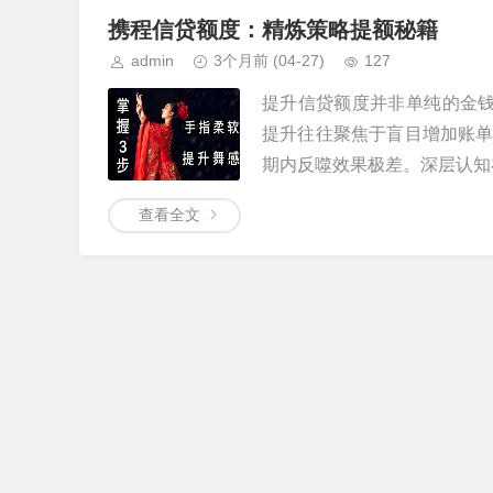
携程信贷额度：精炼策略提额秘籍
admin
3个月前
(04-27)
127
提升信贷额度并非单纯的金钱
提升往往聚焦于盲目增加账
期内反噬效果极差。深层认知在
查看全文