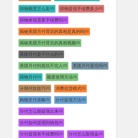
得物额度怎么套
得物提现手续费多少
(0)
(0)
得物体现需要手续费吗
(0)
揭秘美团月付背后的真相是真的吗
(0)
揭秘美团月付背后的真相视频
(0)
美团月付是干什么的
(0)
美团月付到底坑不坑人
美团月付是坑吗
(0)
(0)
得物月付
额度使用方法
(0)
(0)
分期付款技巧
消费信贷模式
(0)
(0)
购物支付攻略
分付提现方法
(0)
(0)
分付怎么能提现出来
(0)
分付如何提现到钱包
(0)
分付提现有手续费吗
分付怎么取现金
(0)
(0)