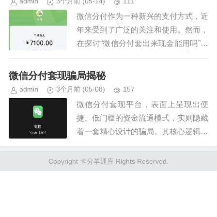
admin
3个月前
(05-14)
111
微信分付作为一种新兴的支付方式，近
年来受到了广泛的关注和使用。然而，
在探讨“微信分付套出来现金能用吗”这
一话题时，我们需要深入了解其背后的
原理以及可能引发的问题。 首先，需
微信分付套现骗局揭秘
要明确的是，“分付套现”的...
admin
3个月前
(05-08)
157
微信分付套现平台，表面上呈现出便
捷、低门槛的资金流通模式，实则隐藏
着一套精心设计的骗局。其核心逻辑并
非真正的金融服务，而是利用了微信社
交网络庞大的人群和“熟人互助”的心
Copyright 卡分羊通库 Rights Reserved.
理，构建了一个以“小额借贷”为名...