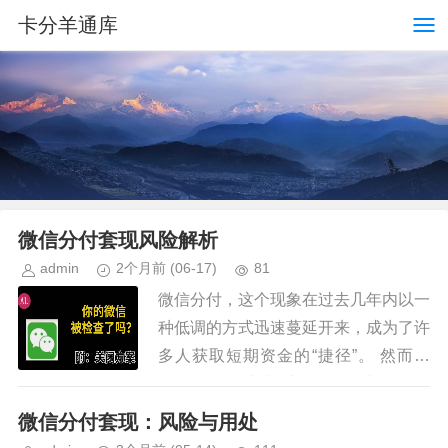
卡分羊通库
微信分付套现风险解析
admin
2个月前
(06-17)
81
微信分付，这个现象在过去几年内以一
种低调的方式迅速蔓延开来，成为了许
多人获取短期资金的“捷径”。 然而，
“能不能套现出来”这一问题，却引发了
持续且复杂的讨论。简单地说，技术上
微信分付套现：风险与用处
允许，但实际操作中存在着巨...