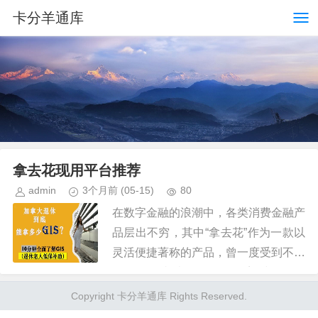
卡分羊通库
拿去花现用平台推荐
admin
3个月前
(05-15)
80
在数字金融的浪潮中，各类消费金融产
品层出不穷，其中“拿去花”作为一款以
灵活便捷著称的产品，曾一度受到不少
年轻人的青睐。然而，随着时间的推
移，用户对于金融服务的需求不断变
Copyright 卡分羊通库 Rights Reserved.
化，市场也在不断地洗牌。目前，“...