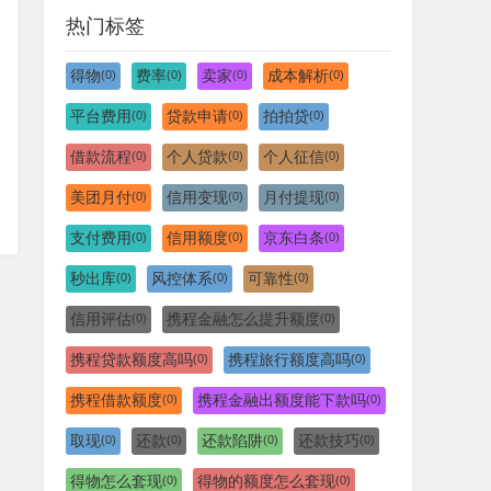
热门标签
得物
费率
卖家
成本解析
(0)
(0)
(0)
(0)
平台费用
贷款申请
拍拍贷
(0)
(0)
(0)
借款流程
个人贷款
个人征信
(0)
(0)
(0)
美团月付
信用变现
月付提现
(0)
(0)
(0)
支付费用
信用额度
京东白条
(0)
(0)
(0)
秒出库
风控体系
可靠性
(0)
(0)
(0)
信用评估
携程金融怎么提升额度
(0)
(0)
携程贷款额度高吗
携程旅行额度高吗
(0)
(0)
携程借款额度
携程金融出额度能下款吗
(0)
(0)
取现
还款
还款陷阱
还款技巧
(0)
(0)
(0)
(0)
得物怎么套现
得物的额度怎么套现
(0)
(0)