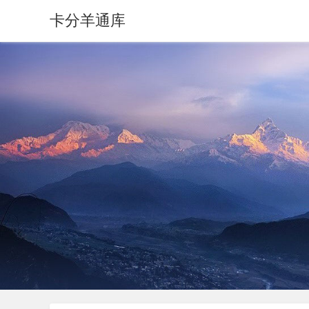
卡分羊通库