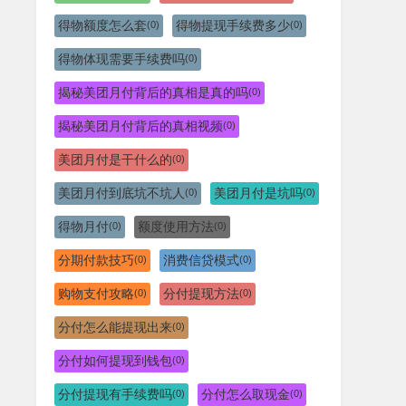
得物额度怎么套
得物提现手续费多少
(0)
(0)
得物体现需要手续费吗
(0)
揭秘美团月付背后的真相是真的吗
(0)
揭秘美团月付背后的真相视频
(0)
美团月付是干什么的
(0)
美团月付到底坑不坑人
美团月付是坑吗
(0)
(0)
得物月付
额度使用方法
(0)
(0)
分期付款技巧
消费信贷模式
(0)
(0)
购物支付攻略
分付提现方法
(0)
(0)
分付怎么能提现出来
(0)
分付如何提现到钱包
(0)
分付提现有手续费吗
分付怎么取现金
(0)
(0)