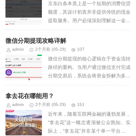
京东白条本质上是一个短期的消费信贷
额度，其设计初衷并非提供传统的现金
提取服务。用户必须深刻理解这一金融
属性：白条背后的每一笔交易，都是一
次消费行为的延伸，而非余额的透支。
微信分期提现攻略详解
因此，谈及“提取现金”，更准确...
admin
2个月前
(05-29)
107
微信分期提现的核心逻辑在于资金流转
路径的重构。当用户通过微信支付完成
分期交易后，系统会将资金拆解为多期
账单，每期资金需经由特定通道回流至
用户账户。这一过程依赖于微信支付与
拿去花在哪能用？
第三方金融机构的接口协议，涉及...
admin
2个月前
(05-29)
151
近年来，随着互联网金融的蓬勃发展，
“拿去花”这一概念逐渐被公众熟知。实
际上，“拿去花”并非某个单一平台的独