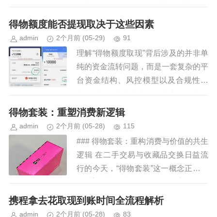
特产品名称，而是指一种基于消费场景
的分期付款服务模式。这类金融服务广
得物额度能否提现取决于这些因素
泛存在于多个互联网金融平台...
admin
2个月前
(05-29)
91
理解“得物额度取现”背后涉及的并非单
纯的资金流转问题，而是一套复杂的平
台资金结构、风控模型以及合规性约
束。从资深内容专家的角度审视，这个
问题没有一个简单的“能”或“不能”的答
得物套装：重塑消费新逻辑
案，它高度依赖于用户账户的...
admin
2个月前
(05-28)
115
### 得物套装：重构消费与价值的共生
逻辑 在二手交易与收藏品交换日益流
行的今天，“得物套装”这一概念正在悄
然重塑消费行为的底层逻辑。它不仅仅
是一次物品的流转，更是一场关于价值
携程拿去花取现到账时间全流程解析
重构的社会实验。得物套装...
admin
2个月前
(05-28)
83