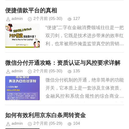
会自动审核信用信息及还款能力等，通
便捷借款平台的真相
常这一环节在几分钟内完成。一旦通...
admin
2个月前
(05-30)
127
“便捷”二字在金融消费领域往往是一把
双刃剑，它既是技术进步带来的效率红
利，也常被用作掩盖监管真空的营销糖
衣。当我们讨论一个便捷借款平台是否
正规时，不能仅仅停留在页面设计的精
微信分付开通攻略：资质认证与风控要求详解
美程度或审批速度的快慢上，而...
admin
2个月前
(05-30)
135
微信分付机制的开通，绝非简单的功能
开关，它本质上是一套涉及主体资质、
金融风控和系统合规性的综合商业架
构。其底层要求考察的，已超越了普通
个人用户的使用权限，而是要求一个企
如何有效利用京东白条周转资金
业级运营主体具备完整的结算闭环能...
admin
2个月前
(05-29)
104