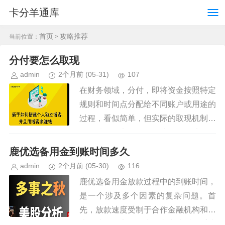
卡分羊通库
首页
攻略推荐
当前位置：
>
分付要怎么取现
admin
2个月前
(05-31)
107
在财务领域，分付，即将资金按照特定
规则和时间点分配给不同账户或用途的
过程，看似简单，但实际的取现机制需
要更精细的考量。简单地将资金从一个
账户转移到另一个，并不能构成完整的
鹿优选备用金到账时间多久
“取现”。真正意义上的取现，涉...
admin
2个月前
(05-30)
116
鹿优选备用金放款过程中的到账时间，
是一个涉及多个因素的复杂问题。首
先，放款速度受制于合作金融机构和系
统的处理效率。用户提交申请后，系统