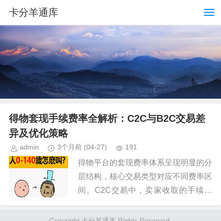
卡分羊通库
得物套现手续费率全解析：C2C与B2C交易差
异及优化策略
admin
3个月前
(04-27)
191
得物平台的套现费率体系呈现明显的分
层结构，核心交易类型对应不同费率区
间。C2C交易中，卖家收取的手续费
通常在5%-8%之间，具体数值受商品
品类和交易规模影响。例如球鞋类目普
Copyright 卡分羊通库 Rights Reserved.