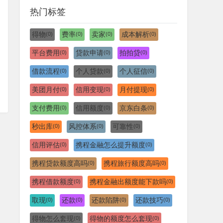
热门标签
得物
费率
卖家
成本解析
(0)
(0)
(0)
(0)
平台费用
贷款申请
拍拍贷
(0)
(0)
(0)
借款流程
个人贷款
个人征信
(0)
(0)
(0)
美团月付
信用变现
月付提现
(0)
(0)
(0)
支付费用
信用额度
京东白条
(0)
(0)
(0)
秒出库
风控体系
可靠性
(0)
(0)
(0)
信用评估
携程金融怎么提升额度
(0)
(0)
携程贷款额度高吗
携程旅行额度高吗
(0)
(0)
携程借款额度
携程金融出额度能下款吗
(0)
(0)
取现
还款
还款陷阱
还款技巧
(0)
(0)
(0)
(0)
得物怎么套现
得物的额度怎么套现
(0)
(0)