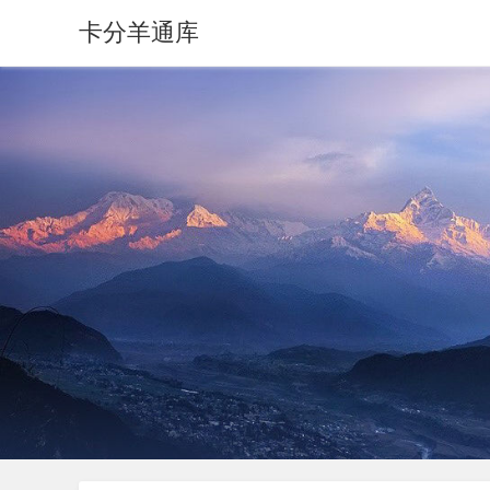
卡分羊通库