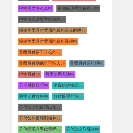
得物额度怎么套
得物提现手续费多少
(0)
(0)
得物体现需要手续费吗
(0)
揭秘美团月付背后的真相是真的吗
(0)
揭秘美团月付背后的真相视频
(0)
美团月付是干什么的
(0)
美团月付到底坑不坑人
美团月付是坑吗
(0)
(0)
得物月付
额度使用方法
(0)
(0)
分期付款技巧
消费信贷模式
(0)
(0)
购物支付攻略
分付提现方法
(0)
(0)
分付怎么能提现出来
(0)
分付如何提现到钱包
(0)
分付提现有手续费吗
分付怎么取现金
(0)
(0)