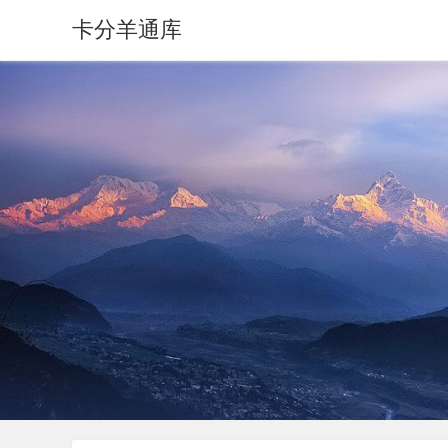
卡分羊通库