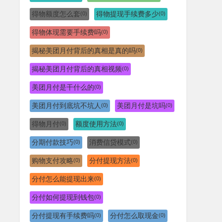
得物额度怎么套
得物提现手续费多少
(0)
(0)
得物体现需要手续费吗
(0)
揭秘美团月付背后的真相是真的吗
(0)
揭秘美团月付背后的真相视频
(0)
美团月付是干什么的
(0)
美团月付到底坑不坑人
美团月付是坑吗
(0)
(0)
得物月付
额度使用方法
(0)
(0)
分期付款技巧
消费信贷模式
(0)
(0)
购物支付攻略
分付提现方法
(0)
(0)
分付怎么能提现出来
(0)
分付如何提现到钱包
(0)
分付提现有手续费吗
分付怎么取现金
(0)
(0)