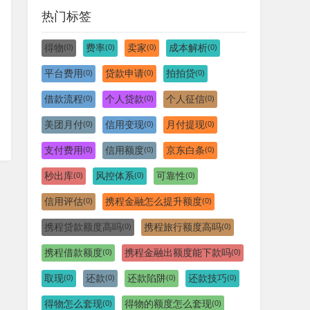
热门标签
得物
费率
卖家
成本解析
(0)
(0)
(0)
(0)
平台费用
贷款申请
拍拍贷
(0)
(0)
(0)
借款流程
个人贷款
个人征信
(0)
(0)
(0)
美团月付
信用变现
月付提现
(0)
(0)
(0)
支付费用
信用额度
京东白条
(0)
(0)
(0)
秒出库
风控体系
可靠性
(0)
(0)
(0)
信用评估
携程金融怎么提升额度
(0)
(0)
携程贷款额度高吗
携程旅行额度高吗
(0)
(0)
携程借款额度
携程金融出额度能下款吗
(0)
(0)
取现
还款
还款陷阱
还款技巧
(0)
(0)
(0)
(0)
得物怎么套现
得物的额度怎么套现
(0)
(0)