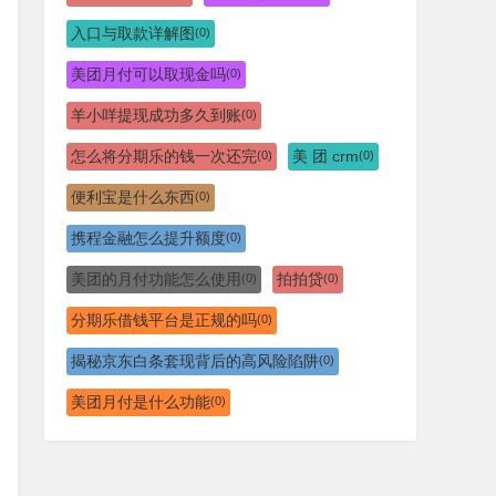
入口与取款详解图
(0)
美团月付可以取现金吗
(0)
羊小咩提现成功多久到账
(0)
怎么将分期乐的钱一次还完
美 团 crm
(0)
(0)
便利宝是什么东西
(0)
携程金融怎么提升额度
(0)
美团的月付功能怎么使用
拍拍贷
(0)
(0)
分期乐借钱平台是正规的吗
(0)
揭秘京东白条套现背后的高风险陷阱
(0)
美团月付是什么功能
(0)