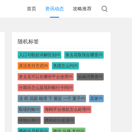
首页
资讯动态
攻略推荐
随机标签
入口与取款详解区别
拿去花取现在哪里
(0)
(0)
灵活支付方式
美团怎么约
(0)
(0)
拿去花可以在哪些平台使用
金融消费者
(0)
(0)
分期乐怎么提现到银行卡吗
(0)
没 药 花园 梳理 下 最近 一个 案子
卖家
(0)
(0)
取现到账
海鸥平台借款怎么处理
(0)
(0)
得物分期
携程积分提现
(0)
(0)
携程会员权益
微信 分身 支付
(0)
(0)