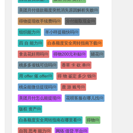
美团月付借款额度突然消失原因解析失败
(0)
得物提现收手续费吗
分付能取现金
(0)
(0)
组织能力
羊小咩提额快吗
(0)
(0)
四 自 能力
白条额度安全周转指南下载
(0)
(0)
拿去花好用吗
得物200元补贴
罎花
(0)
(0)
(0)
桃多多省钱可信吗
香草 卡 砍 单
(0)
(0)
用 offer 催 offer
得 物 鉴定 多少 钱
(0)
(0)
桃朵能微信提现吗
鹿 游 账号
(0)
(0)
美团月付怎么能提现
花呗客服在哪儿找
(0)
(0)
版权 资产
(0)
白条额度安全周转指南在哪里看
得物
(0)
(0)
自我 思考 能力
网络 借贷 平台
(0)
(0)