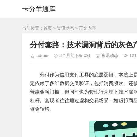
卡分羊通库
当前位置：
首页
>
资讯动态
> 正文内容
分付套路：技术漏洞背后的灰色
admin
3个月前
(05-09)
资讯动态
121
分付作为信用支付工具的底层逻辑，本质上
定依赖于多维数据交叉验证，包括消费频次、还
普惠金融门槛，但同时也为套现行为埋下技术漏
杠杆。套现者往往通过虚构交易场景，如虚拟商
资金转移。