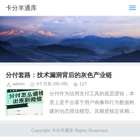
卡分羊通库
分付套路：技术漏洞背后的灰色产业链
admin
3个月前
(05-09)
127
分付作为信用支付工具的底层逻辑，本
质上是平台基于用户画像和行为数据构
建的动态授信模型。其额度核定依赖于
多维数据交叉验证，包括消费频次、还
款记录、社交关系链等非传统金融指
Copyright 卡分羊通库 Rights Reserved.
标。这种设计初衷在于降低普惠金融...