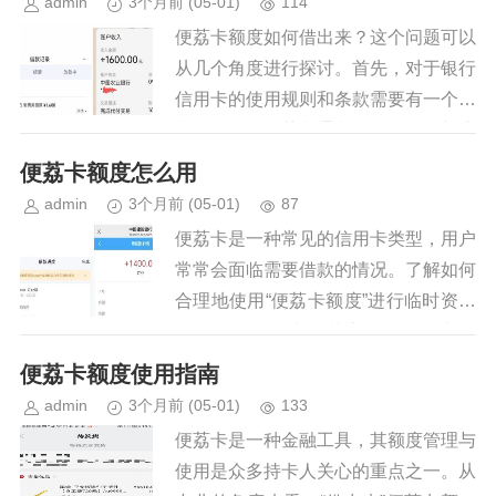
admin
3个月前
(05-01)
114
便荔卡额度如何借出来？这个问题可以
从几个角度进行探讨。首先，对于银行
信用卡的使用规则和条款需要有一个清
晰的认识。便荔卡通常提供了信用额度
供持卡人在一定期限内循环使用，但实
便荔卡额度怎么用
际如何将这一额度转换为现金或贷...
admin
3个月前
(05-01)
87
便荔卡是一种常见的信用卡类型，用户
常常会面临需要借款的情况。了解如何
合理地使用“便荔卡额度”进行临时资金
周转是许多持卡人关心的话题。实际
上，“借出”卡上的额度并不意味着直接
便荔卡额度使用指南
提现现金，而是通过灵活调整消...
admin
3个月前
(05-01)
133
便荔卡是一种金融工具，其额度管理与
使用是众多持卡人关心的重点之一。从