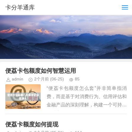
卡分羊通库
便荔卡包额度如何智慧运用
admin
2个月前
(06-25)
85
“便荔卡包额度怎么套”并非简单指消
费，而是基于对消费行为、信用评估和
金融产品的深刻理解，构建一个可持续
的财富管理策略。许多人将“套”理解为
快速消费，实际上，核心在于如何利用
便荔卡额度如何提现
卡包额度，将其转化为对自身资...