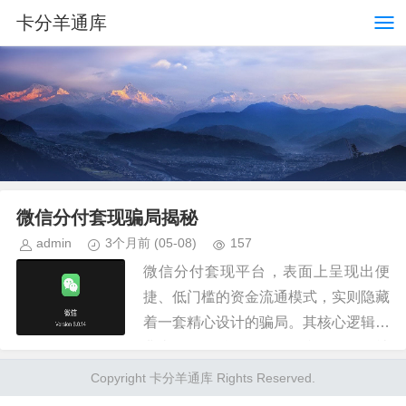
卡分羊通库
微信分付套现骗局揭秘
admin
3个月前
(05-08)
157
微信分付套现平台，表面上呈现出便
捷、低门槛的资金流通模式，实则隐藏
着一套精心设计的骗局。其核心逻辑并
非真正的金融服务，而是利用了微信社
交网络庞大的人群和“熟人互助”的心
Copyright 卡分羊通库 Rights Reserved.
理，构建了一个以“小额借贷”为名...