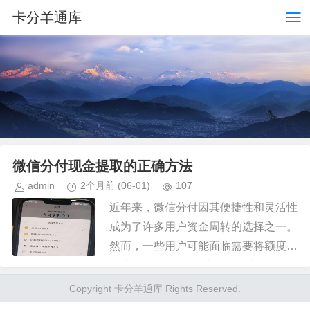
卡分羊通库
微信分付现金提取的正确方法
admin
2个月前
(06-01)
107
近年来，微信分付因其便捷性和灵活性
成为了许多用户资金周转的选择之一。
然而，一些用户可能面临需要将额度提
现为现金的情况。对于如何从“套取”微
信分付中的现金这一问题，必须明确的
Copyright 卡分羊通库 Rights Reserved.
是，直接通过微信分付账户进行...