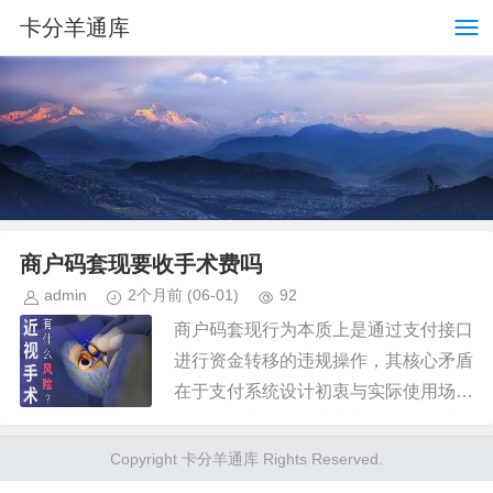
卡分羊通库
商户码套现要收手术费吗
admin
2个月前
(06-01)
92
商户码套现行为本质上是通过支付接口
进行资金转移的违规操作，其核心矛盾
在于支付系统设计初衷与实际使用场景
的错位。支付平台为商户提供的二维码
主要用于商品或服务交易，但被部分用
Copyright 卡分羊通库 Rights Reserved.
户用于提取现金或转移资金，这种...