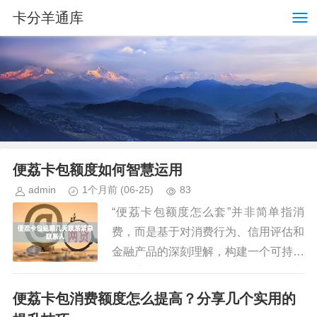
卡分羊通库
便荔卡包额度如何智慧运用
admin
1个月前
(06-25)
83
“便荔卡包额度怎么套”并非简单指消
费，而是基于对消费行为、信用评估和
金融产品的深刻理解，构建一个可持续
的财富管理策略。许多人将“套”理解为
快速消费，实际上，核心在于如何利用
便荔卡包消费额度怎么提高？分享几个实用的
卡包额度，将其转化为对自身资...