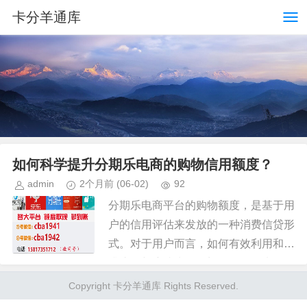
卡分羊通库
如何科学提升分期乐电商的购物信用额度？
admin
2个月前
(06-02)
92
分期乐电商平台的购物额度，是基于用
户的信用评估来发放的一种消费信贷形
式。对于用户而言，如何有效利用和提
升这一额度成为了一门学问。首先，要
明确的是，分期乐提供的额度并非简单
Copyright 卡分羊通库 Rights Reserved.
的贷款工具，而是结合了电商购物...