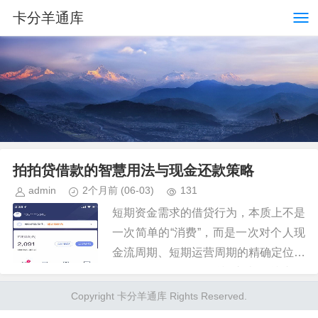
卡分羊通库
拍拍贷借款的智慧用法与现金还款策略
admin
2个月前
(06-03)
131
短期资金需求的借贷行为，本质上不是
一次简单的“消费”，而是一次对个人现
金流周期、短期运营周期的精确定位和
优化。在使用“拍拍贷”这类信贷产品
时，核心视角绝不应停留在“钱到手了
Copyright 卡分羊通库 Rights Reserved.
能用干什么”的层面，而必须转...