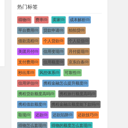
热门标签
得物
费率
卖家
成本解析
(0)
(0)
(0)
(0)
平台费用
贷款申请
拍拍贷
(0)
(0)
(0)
借款流程
个人贷款
个人征信
(0)
(0)
(0)
美团月付
信用变现
月付提现
(0)
(0)
(0)
支付费用
信用额度
京东白条
(0)
(0)
(0)
秒出库
风控体系
可靠性
(0)
(0)
(0)
信用评估
携程金融怎么提升额度
(0)
(0)
携程贷款额度高吗
携程旅行额度高吗
(0)
(0)
携程借款额度
携程金融出额度能下款吗
(0)
(0)
取现
还款
还款陷阱
还款技巧
(0)
(0)
(0)
(0)
得物怎么套现
得物的额度怎么套现
(0)
(0)