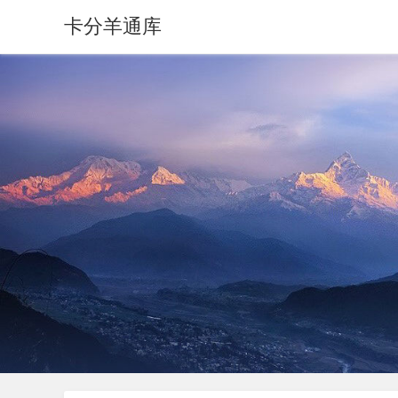
卡分羊通库