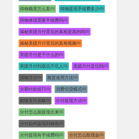
得物额度怎么套
得物提现手续费多少
(0)
(0)
得物体现需要手续费吗
(0)
揭秘美团月付背后的真相是真的吗
(0)
揭秘美团月付背后的真相视频
(0)
美团月付是干什么的
(0)
美团月付到底坑不坑人
美团月付是坑吗
(0)
(0)
得物月付
额度使用方法
(0)
(0)
分期付款技巧
消费信贷模式
(0)
(0)
购物支付攻略
分付提现方法
(0)
(0)
分付怎么能提现出来
(0)
分付如何提现到钱包
(0)
分付提现有手续费吗
分付怎么取现金
(0)
(0)