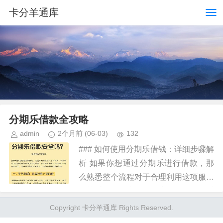
卡分羊通库
分期乐借款全攻略
admin
2个月前
(06-03)
132
### 如何使用分期乐借钱：详细步骤解
析 如果你想通过分期乐进行借款，那
么熟悉整个流程对于合理利用这项服务
至关重要。首先，你需注册一个分期乐
账号或登录已有的账户。进入首页后，
Copyright 卡分羊通库 Rights Reserved.
点击“立即借款”按钮，选择...