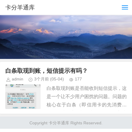
卡分羊通库
白条取现到账，短信提示有吗？
admin
3个月前
(05-04)
177
白条取现到账是否能收到短信提示，这
是一个让不少用户困扰的问题。问题的
核心在于白条（即信用卡的先消费后
还）的结算流程与传统银行转账有着本
质的区别。传统转账通常会经过银行系
Copyright 卡分羊通库 Rights Reserved.
统实时确认和资金划转，因此能收到...