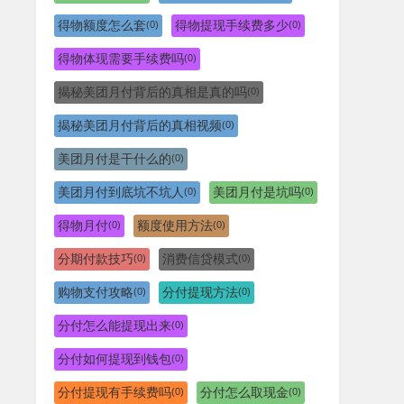
得物额度怎么套
得物提现手续费多少
(0)
(0)
得物体现需要手续费吗
(0)
揭秘美团月付背后的真相是真的吗
(0)
揭秘美团月付背后的真相视频
(0)
美团月付是干什么的
(0)
美团月付到底坑不坑人
美团月付是坑吗
(0)
(0)
得物月付
额度使用方法
(0)
(0)
分期付款技巧
消费信贷模式
(0)
(0)
购物支付攻略
分付提现方法
(0)
(0)
分付怎么能提现出来
(0)
分付如何提现到钱包
(0)
分付提现有手续费吗
分付怎么取现金
(0)
(0)