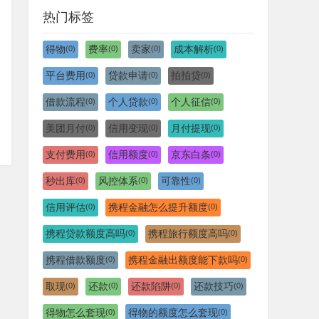
热门标签
得物
费率
卖家
成本解析
(0)
(0)
(0)
(0)
平台费用
贷款申请
拍拍贷
(0)
(0)
(0)
借款流程
个人贷款
个人征信
(0)
(0)
(0)
美团月付
信用变现
月付提现
(0)
(0)
(0)
支付费用
信用额度
京东白条
(0)
(0)
(0)
秒出库
风控体系
可靠性
(0)
(0)
(0)
信用评估
携程金融怎么提升额度
(0)
(0)
携程贷款额度高吗
携程旅行额度高吗
(0)
(0)
携程借款额度
携程金融出额度能下款吗
(0)
(0)
取现
还款
还款陷阱
还款技巧
(0)
(0)
(0)
(0)
得物怎么套现
得物的额度怎么套现
(0)
(0)