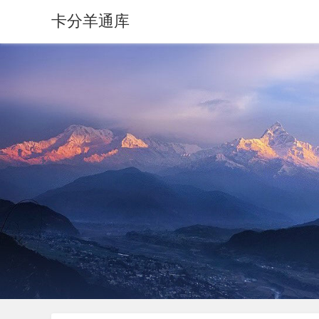
卡分羊通库