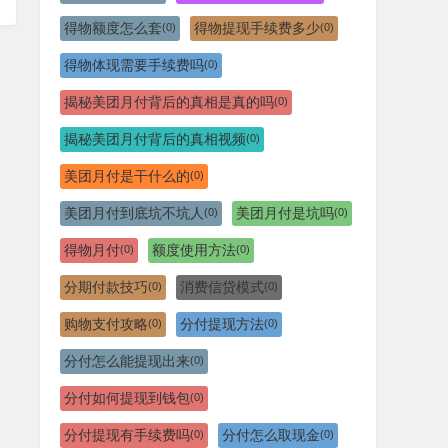
得物额度怎么套
得物提现手续费多少
(0)
(0)
得物体现需要手续费吗
(0)
揭秘美团月付背后的真相是真的吗
(0)
揭秘美团月付背后的真相视频
(0)
美团月付是干什么的
(0)
美团月付到底坑不坑人
美团月付是坑吗
(0)
(0)
得物月付
额度使用方法
(0)
(0)
分期付款技巧
消费信贷模式
(0)
(0)
购物支付攻略
分付提现方法
(0)
(0)
分付怎么能提现出来
(0)
分付如何提现到钱包
(0)
分付提现有手续费吗
分付怎么取现金
(0)
(0)