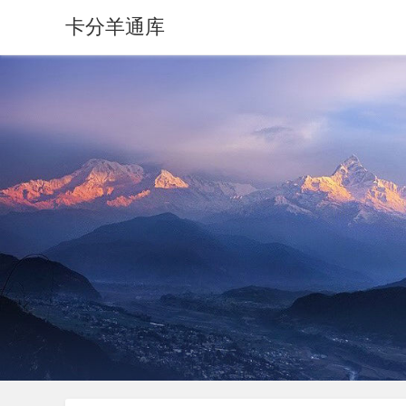
卡分羊通库