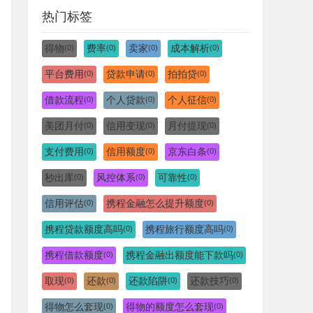
热门标签
得物
费率
卖家
成本解析
(0)
(0)
(0)
(0)
平台费用
贷款申请
拍拍贷
(0)
(0)
(0)
借款流程
个人贷款
个人征信
(0)
(0)
(0)
美团月付
信用变现
月付提现
(0)
(0)
(0)
支付费用
信用额度
京东白条
(0)
(0)
(0)
秒出库
风控体系
可靠性
(0)
(0)
(0)
信用评估
携程金融怎么提升额度
(0)
(0)
携程贷款额度高吗
携程旅行额度高吗
(0)
(0)
携程借款额度
携程金融出额度能下款吗
(0)
(0)
取现
还款
还款陷阱
还款技巧
(0)
(0)
(0)
(0)
得物怎么套现
得物的额度怎么套现
(0)
(0)