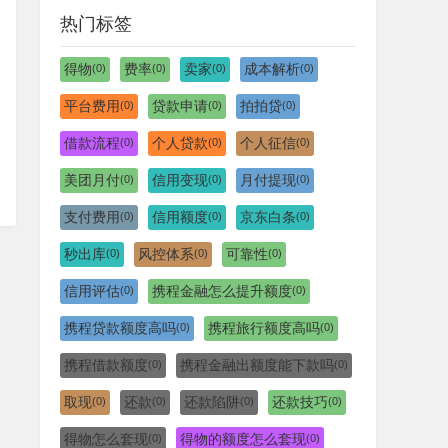
热门标签
得物
费率
卖家
成本解析
(0)
(0)
(0)
(0)
平台费用
贷款申请
拍拍贷
(0)
(0)
(0)
借款流程
个人贷款
个人征信
(0)
(0)
(0)
美团月付
信用变现
月付提现
(0)
(0)
(0)
支付费用
信用额度
京东白条
(0)
(0)
(0)
秒出库
风控体系
可靠性
(0)
(0)
(0)
信用评估
携程金融怎么提升额度
(0)
(0)
携程贷款额度高吗
携程旅行额度高吗
(0)
(0)
携程借款额度
携程金融出额度能下款吗
(0)
(0)
取现
还款
还款陷阱
还款技巧
(0)
(0)
(0)
(0)
得物怎么套现
得物的额度怎么套现
(0)
(0)