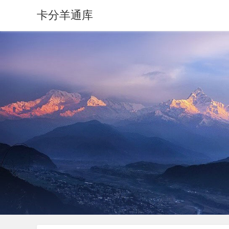
卡分羊通库