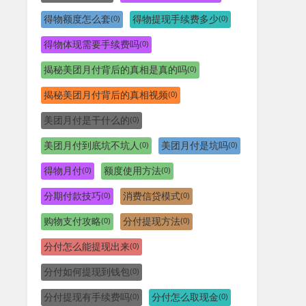
得物额度怎么套
得物提现手续费多少
(0)
(0)
得物体现需要手续费吗
(0)
揭秘美团月付背后的真相是真的吗
(0)
揭秘美团月付背后的真相视频
(0)
美团月付是干什么的
(0)
美团月付到底坑不坑人
美团月付是坑吗
(0)
(0)
得物月付
额度使用方法
(0)
(0)
分期付款技巧
消费信贷模式
(0)
(0)
购物支付攻略
分付提现方法
(0)
(0)
分付怎么能提现出来
(0)
分付如何提现到钱包
(0)
分付提现有手续费吗
分付怎么取现金
(0)
(0)