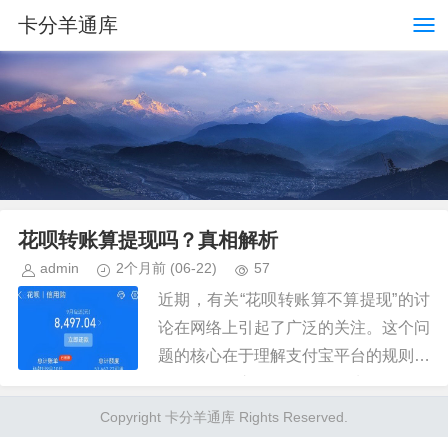
卡分羊通库
花呗转账算提现吗？真相解析
admin
2个月前
(06-22)
57
近期，有关“花呗转账算不算提现”的讨
论在网络上引起了广泛的关注。这个问
题的核心在于理解支付宝平台的规则以
及不同操作之间的区别。首先，需要明
确的是，“花呗”和“提现”是两个不同的
Copyright 卡分羊通库 Rights Reserved.
金融概念。“花呗”是一种...