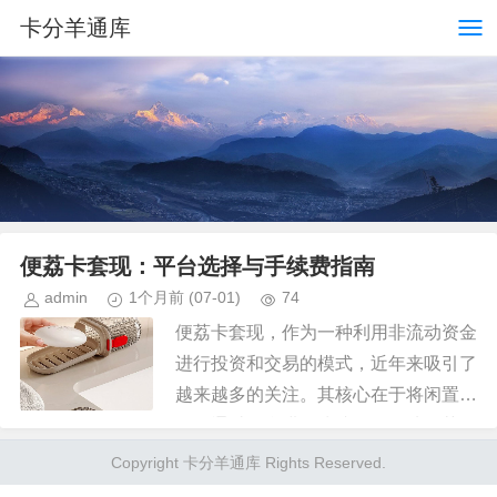
卡分羊通库
便荔卡套现：平台选择与手续费指南
admin
1个月前
(07-01)
74
便荔卡套现，作为一种利用非流动资金
进行投资和交易的模式，近年来吸引了
越来越多的关注。其核心在于将闲置的
资金通过平台进行快速套现，从而获得
收益。但“便荔卡套现手续费 平台有哪
Copyright 卡分羊通库 Rights Reserved.
些”这个问题，远比单纯的平台...