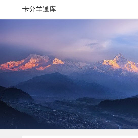
卡分羊通库