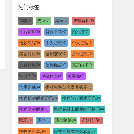
热门标签
得物
费率
卖家
成本解析
(0)
(0)
(0)
(0)
平台费用
贷款申请
拍拍贷
(0)
(0)
(0)
借款流程
个人贷款
个人征信
(0)
(0)
(0)
美团月付
信用变现
月付提现
(0)
(0)
(0)
支付费用
信用额度
京东白条
(0)
(0)
(0)
秒出库
风控体系
可靠性
(0)
(0)
(0)
信用评估
携程金融怎么提升额度
(0)
(0)
携程贷款额度高吗
携程旅行额度高吗
(0)
(0)
携程借款额度
携程金融出额度能下款吗
(0)
(0)
取现
还款
还款陷阱
还款技巧
(0)
(0)
(0)
(0)
得物怎么套现
得物的额度怎么套现
(0)
(0)