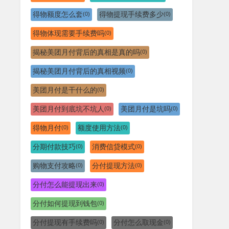
得物额度怎么套
得物提现手续费多少
(0)
(0)
得物体现需要手续费吗
(0)
揭秘美团月付背后的真相是真的吗
(0)
揭秘美团月付背后的真相视频
(0)
美团月付是干什么的
(0)
美团月付到底坑不坑人
美团月付是坑吗
(0)
(0)
得物月付
额度使用方法
(0)
(0)
分期付款技巧
消费信贷模式
(0)
(0)
购物支付攻略
分付提现方法
(0)
(0)
分付怎么能提现出来
(0)
分付如何提现到钱包
(0)
分付提现有手续费吗
分付怎么取现金
(0)
(0)