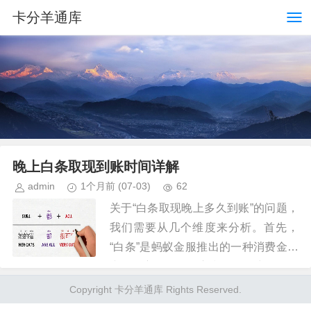
卡分羊通库
晚上白条取现到账时间详解
admin
1个月前
(07-03)
62
关于“白条取现晚上多久到账”的问题，
我们需要从几个维度来分析。首先，
“白条”是蚂蚁金服推出的一种消费金融
产品，主要面向淘宝和天猫用户使用。
而“取现”则是指通过绑定银行卡，将消
Copyright 卡分羊通库 Rights Reserved.
费额度转换为现金直接提取出...