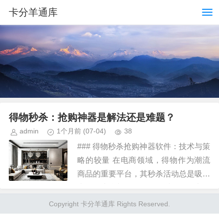
卡分羊通库
得物秒杀：抢购神器是解法还是难题？
admin
1个月前
(07-04)
38
### 得物秒杀抢购神器软件：技术与策
略的较量 在电商领域，得物作为潮流
商品的重要平台，其秒杀活动总是吸引
大量用户参与。然而，面对激烈的竞争
和有限的商品库存，用户们自然 这些
Copyright 卡分羊通库 Rights Reserved.
软件的核心功能在于通过技...