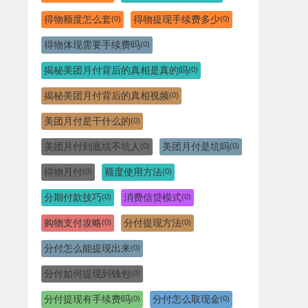
得物额度怎么套
得物提现手续费多少
(0)
(0)
得物体现需要手续费吗
(0)
揭秘美团月付背后的真相是真的吗
(0)
揭秘美团月付背后的真相视频
(0)
美团月付是干什么的
(0)
美团月付到底坑不坑人
美团月付是坑吗
(0)
(0)
得物月付
额度使用方法
(0)
(0)
分期付款技巧
消费信贷模式
(0)
(0)
购物支付攻略
分付提现方法
(0)
(0)
分付怎么能提现出来
(0)
分付如何提现到钱包
(0)
分付提现有手续费吗
分付怎么取现金
(0)
(0)