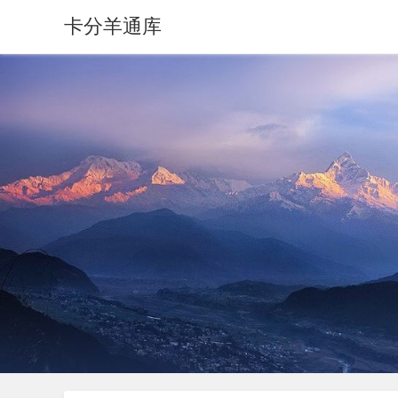
卡分羊通库