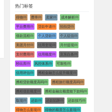
热门标签
得物
费率
卖家
成本解析
(0)
(0)
(0)
(0)
平台费用
贷款申请
拍拍贷
(0)
(0)
(0)
借款流程
个人贷款
个人征信
(0)
(0)
(0)
美团月付
信用变现
月付提现
(0)
(0)
(0)
支付费用
信用额度
京东白条
(0)
(0)
(0)
秒出库
风控体系
可靠性
(0)
(0)
(0)
信用评估
携程金融怎么提升额度
(0)
(0)
携程贷款额度高吗
携程旅行额度高吗
(0)
(0)
携程借款额度
携程金融出额度能下款吗
(0)
(0)
取现
还款
还款陷阱
还款技巧
(0)
(0)
(0)
(0)
得物怎么套现
得物的额度怎么套现
(0)
(0)