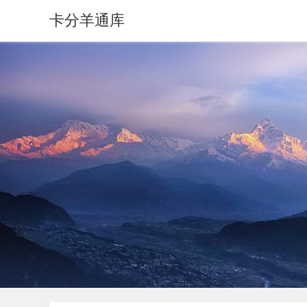
卡分羊通库