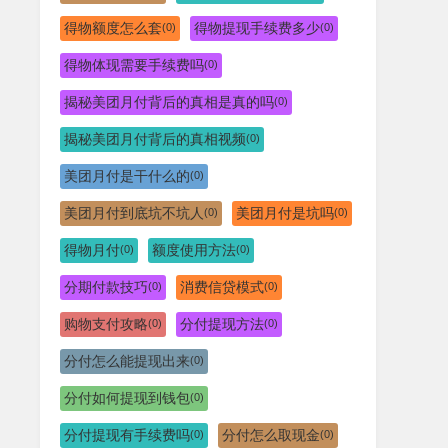
得物额度怎么套
得物提现手续费多少
(0)
(0)
得物体现需要手续费吗
(0)
揭秘美团月付背后的真相是真的吗
(0)
揭秘美团月付背后的真相视频
(0)
美团月付是干什么的
(0)
美团月付到底坑不坑人
美团月付是坑吗
(0)
(0)
得物月付
额度使用方法
(0)
(0)
分期付款技巧
消费信贷模式
(0)
(0)
购物支付攻略
分付提现方法
(0)
(0)
分付怎么能提现出来
(0)
分付如何提现到钱包
(0)
分付提现有手续费吗
分付怎么取现金
(0)
(0)