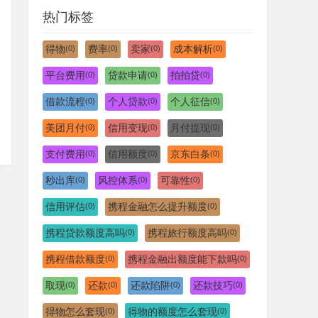
热门标签
得物
费率
卖家
成本解析
(0)
(0)
(0)
(0)
平台费用
贷款申请
拍拍贷
(0)
(0)
(0)
借款流程
个人贷款
个人征信
(0)
(0)
(0)
美团月付
信用变现
月付提现
(0)
(0)
(0)
支付费用
信用额度
京东白条
(0)
(0)
(0)
秒出库
风控体系
可靠性
(0)
(0)
(0)
信用评估
携程金融怎么提升额度
(0)
(0)
携程贷款额度高吗
携程旅行额度高吗
(0)
(0)
携程借款额度
携程金融出额度能下款吗
(0)
(0)
取现
还款
还款陷阱
还款技巧
(0)
(0)
(0)
(0)
得物怎么套现
得物的额度怎么套现
(0)
(0)