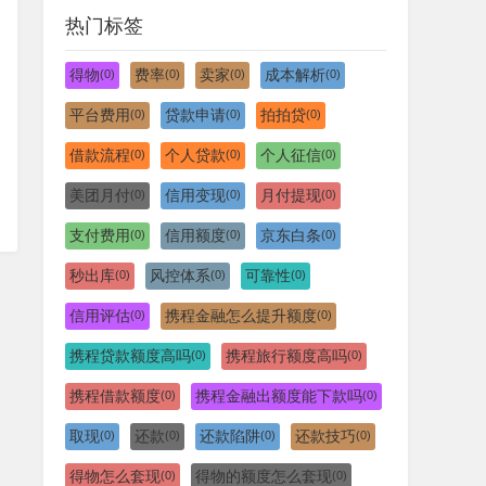
热门标签
得物
费率
卖家
成本解析
(0)
(0)
(0)
(0)
平台费用
贷款申请
拍拍贷
(0)
(0)
(0)
借款流程
个人贷款
个人征信
(0)
(0)
(0)
美团月付
信用变现
月付提现
(0)
(0)
(0)
支付费用
信用额度
京东白条
(0)
(0)
(0)
秒出库
风控体系
可靠性
(0)
(0)
(0)
信用评估
携程金融怎么提升额度
(0)
(0)
携程贷款额度高吗
携程旅行额度高吗
(0)
(0)
携程借款额度
携程金融出额度能下款吗
(0)
(0)
取现
还款
还款陷阱
还款技巧
(0)
(0)
(0)
(0)
得物怎么套现
得物的额度怎么套现
(0)
(0)