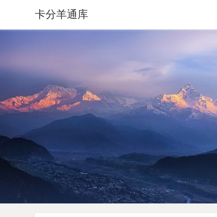
卡分羊通库