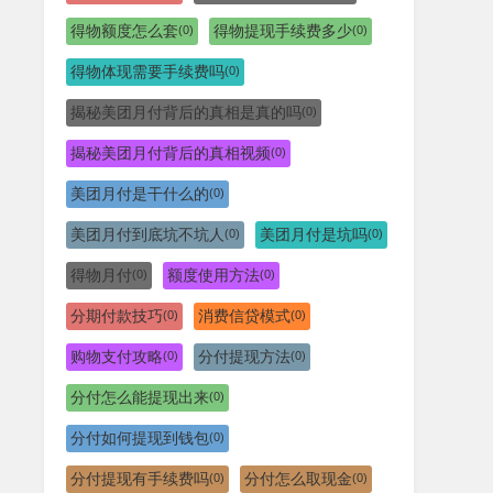
得物额度怎么套
得物提现手续费多少
(0)
(0)
得物体现需要手续费吗
(0)
揭秘美团月付背后的真相是真的吗
(0)
揭秘美团月付背后的真相视频
(0)
美团月付是干什么的
(0)
美团月付到底坑不坑人
美团月付是坑吗
(0)
(0)
得物月付
额度使用方法
(0)
(0)
分期付款技巧
消费信贷模式
(0)
(0)
购物支付攻略
分付提现方法
(0)
(0)
分付怎么能提现出来
(0)
分付如何提现到钱包
(0)
分付提现有手续费吗
分付怎么取现金
(0)
(0)