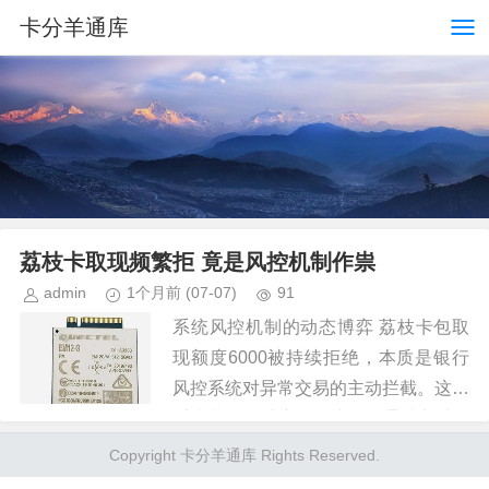
卡分羊通库
荔枝卡取现频繁拒 竟是风控机制作祟
admin
1个月前
(07-07)
91
系统风控机制的动态博弈 荔枝卡包取
现额度6000被持续拒绝，本质是银行
风控系统对异常交易的主动拦截。这类
系统基于多维度数据建模，通过实时监
测交易行为的波动性、频率及金额分
Copyright 卡分羊通库 Rights Reserved.
布，判断是否存在套现或资金挪用...