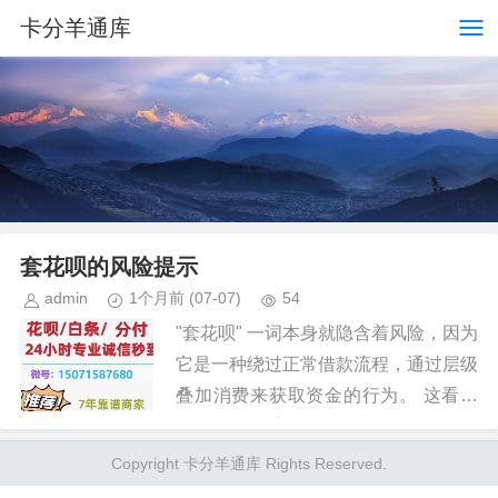
卡分羊通库
套花呗的风险提示
admin
1个月前
(07-07)
54
"套花呗" 一词本身就隐含着风险，因为
它是一种绕过正常借款流程，通过层级
叠加消费来获取资金的行为。 这看似
便捷的金融手段，一旦出现问题，后果
将更为复杂和难以收拾。 首先，套花
Copyright 卡分羊通库 Rights Reserved.
呗最大的风险在于恶意经营者...