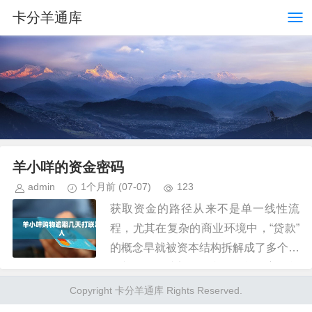
卡分羊通库
羊小咩的资金密码
admin
1个月前
(07-07)
123
获取资金的路径从来不是单一线性流
程，尤其在复杂的商业环境中，“贷款”
的概念早就被资本结构拆解成了多个环
环相扣的组成部分。我们不能将它简单
视作银行发出的钞票。从本质上讲，无
Copyright 卡分羊通库 Rights Reserved.
论是巨额信贷还是小额周转金，其...