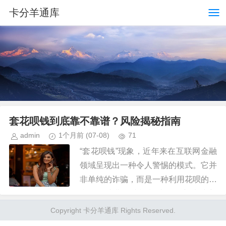
卡分羊通库
套花呗钱到底靠不靠谱？风险揭秘指南
admin
1个月前
(07-08)
71
“套花呗钱”现象，近年来在互联网金融
领域呈现出一种令人警惕的模式。它并
非单纯的诈骗，而是一种利用花呗的便
利性、消费追踪机制以及用户对“小额
借款”的信任，构建起欺诈体系的复杂
Copyright 卡分羊通库 Rights Reserved.
网络。我们常常听到的“高额回...