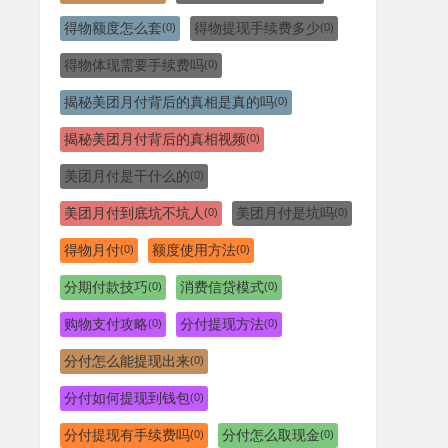
得物额度怎么套
得物提现手续费多少
(0)
(0)
得物体现需要手续费吗
(0)
揭秘美团月付背后的真相是真的吗
(0)
揭秘美团月付背后的真相视频
(0)
美团月付是干什么的
(0)
美团月付到底坑不坑人
美团月付是坑吗
(0)
(0)
得物月付
额度使用方法
(0)
(0)
分期付款技巧
消费信贷模式
(0)
(0)
购物支付攻略
分付提现方法
(0)
(0)
分付怎么能提现出来
(0)
分付如何提现到钱包
(0)
分付提现有手续费吗
分付怎么取现金
(0)
(0)