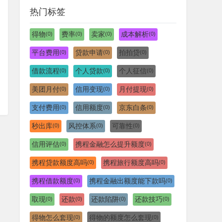
热门标签
得物
费率
卖家
成本解析
(0)
(0)
(0)
(0)
平台费用
贷款申请
拍拍贷
(0)
(0)
(0)
借款流程
个人贷款
个人征信
(0)
(0)
(0)
美团月付
信用变现
月付提现
(0)
(0)
(0)
支付费用
信用额度
京东白条
(0)
(0)
(0)
秒出库
风控体系
可靠性
(0)
(0)
(0)
信用评估
携程金融怎么提升额度
(0)
(0)
携程贷款额度高吗
携程旅行额度高吗
(0)
(0)
携程借款额度
携程金融出额度能下款吗
(0)
(0)
取现
还款
还款陷阱
还款技巧
(0)
(0)
(0)
(0)
得物怎么套现
得物的额度怎么套现
(0)
(0)