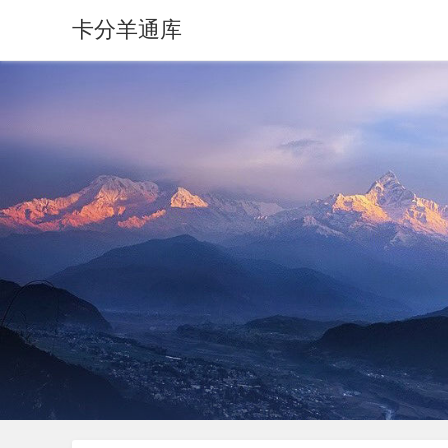
卡分羊通库