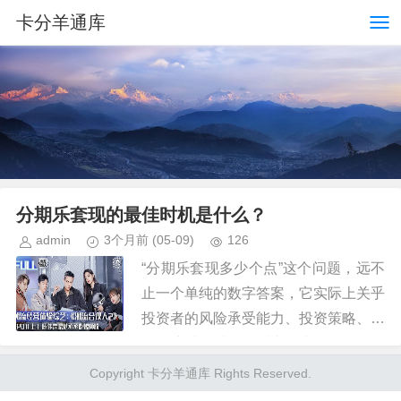
卡分羊通库
分期乐套现的最佳时机是什么？
admin
3个月前
(05-09)
126
“分期乐套现多少个点”这个问题，远不
止一个单纯的数字答案，它实际上关乎
投资者的风险承受能力、投资策略、市
场环境以及对分期乐产品本身的理解。
很多人在考虑套现时，会盲目追求“越
Copyright 卡分羊通库 Rights Reserved.
多越好”，却忽略了在不同阶段...