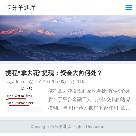
卡分羊通库
携程“拿去花”提现：资金去向何处？
admin
3个月前
(05-09)
110
携程拿去花提现商家现金处理的核心矛
盾在于平台金融工具与实体交易的边界
模糊。当用户通过携程平台使用"拿去
花"服务完成消费后，系统会将资金流
转至合作商家账户，形成一种间接的信
Copyright 卡分羊通库 Rights Reserved.
用支付模式。这种模式下，资金实...