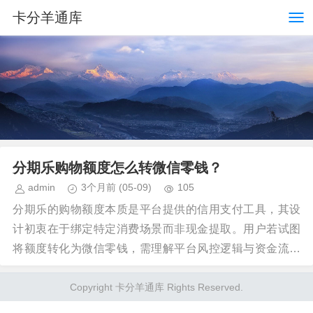
卡分羊通库
分期乐购物额度怎么转微信零钱？
admin
3个月前
(05-09)
105
分期乐的购物额度本质是平台提供的信用支付工具，其设
计初衷在于绑定特定消费场景而非现金提取。用户若试图
将额度转化为微信零钱，需理解平台风控逻辑与资金流转
路径。平台通过额度发放实现用户消费行为的监控，而微...
Copyright 卡分羊通库 Rights Reserved.