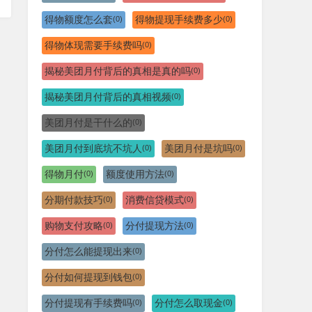
得物额度怎么套
得物提现手续费多少
(0)
(0)
得物体现需要手续费吗
(0)
揭秘美团月付背后的真相是真的吗
(0)
揭秘美团月付背后的真相视频
(0)
美团月付是干什么的
(0)
美团月付到底坑不坑人
美团月付是坑吗
(0)
(0)
得物月付
额度使用方法
(0)
(0)
分期付款技巧
消费信贷模式
(0)
(0)
购物支付攻略
分付提现方法
(0)
(0)
分付怎么能提现出来
(0)
分付如何提现到钱包
(0)
分付提现有手续费吗
分付怎么取现金
(0)
(0)