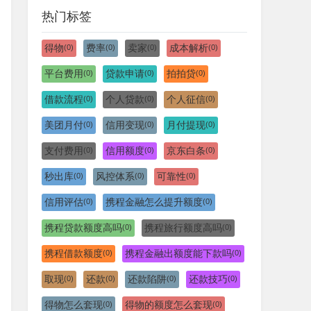
热门标签
得物
费率
卖家
成本解析
(0)
(0)
(0)
(0)
平台费用
贷款申请
拍拍贷
(0)
(0)
(0)
借款流程
个人贷款
个人征信
(0)
(0)
(0)
美团月付
信用变现
月付提现
(0)
(0)
(0)
支付费用
信用额度
京东白条
(0)
(0)
(0)
秒出库
风控体系
可靠性
(0)
(0)
(0)
信用评估
携程金融怎么提升额度
(0)
(0)
携程贷款额度高吗
携程旅行额度高吗
(0)
(0)
携程借款额度
携程金融出额度能下款吗
(0)
(0)
取现
还款
还款陷阱
还款技巧
(0)
(0)
(0)
(0)
得物怎么套现
得物的额度怎么套现
(0)
(0)