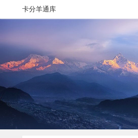
卡分羊通库