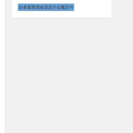
白条套取现金违反什么规定
(0)