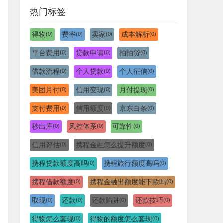
热门标签
得物
费率
卖家
成本解析
(0)
(0)
(0)
(0)
平台费用
贷款申请
拍拍贷
(0)
(0)
(0)
借款流程
个人贷款
个人征信
(0)
(0)
(0)
美团月付
信用变现
月付提现
(0)
(0)
(0)
支付费用
信用额度
京东白条
(0)
(0)
(0)
秒出库
风控体系
可靠性
(0)
(0)
(0)
信用评估
携程金融怎么提升额度
(0)
(0)
携程贷款额度高吗
携程旅行额度高吗
(0)
(0)
携程借款额度
携程金融出额度能下款吗
(0)
(0)
取现
还款
还款陷阱
还款技巧
(0)
(0)
(0)
(0)
得物怎么套现
得物的额度怎么套现
(0)
(0)