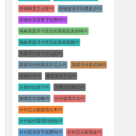
得物额度怎么套
得物提现手续费多少
(0)
(0)
得物体现需要手续费吗
(0)
揭秘美团月付背后的真相是真的吗
(0)
揭秘美团月付背后的真相视频
(0)
美团月付是干什么的
(0)
美团月付到底坑不坑人
美团月付是坑吗
(0)
(0)
得物月付
额度使用方法
(0)
(0)
分期付款技巧
消费信贷模式
(0)
(0)
购物支付攻略
分付提现方法
(0)
(0)
分付怎么能提现出来
(0)
分付如何提现到钱包
(0)
分付提现有手续费吗
分付怎么取现金
(0)
(0)