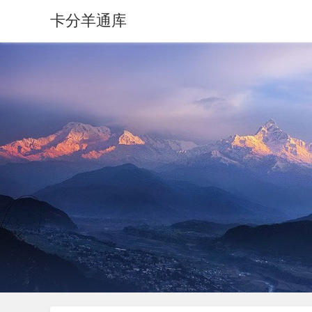
卡分羊通库