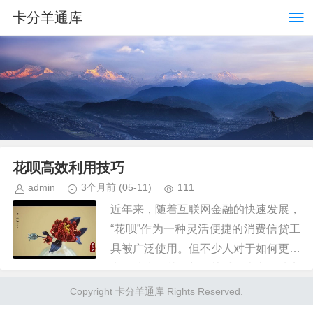
卡分羊通库
花呗高效利用技巧
admin
3个月前
(05-11)
111
近年来，随着互联网金融的快速发展，
“花呗”作为一种灵活便捷的消费信贷工
具被广泛使用。但不少人对于如何更加
高效地利用花呗并不熟悉。本文将从实
际操作的角度出发，探讨一些实用的
Copyright 卡分羊通库 Rights Reserved.
“花呗套用技巧”，帮助用户更好...