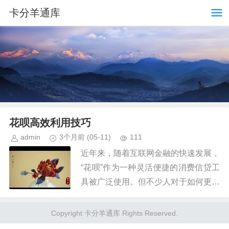
卡分羊通库
花呗高效利用技巧
admin
3个月前
(05-11)
111
近年来，随着互联网金融的快速发展，
“花呗”作为一种灵活便捷的消费信贷工
具被广泛使用。但不少人对于如何更加
高效地利用花呗并不熟悉。本文将从实
际操作的角度出发，探讨一些实用的
Copyright 卡分羊通库 Rights Reserved.
“花呗套用技巧”，帮助用户更好...