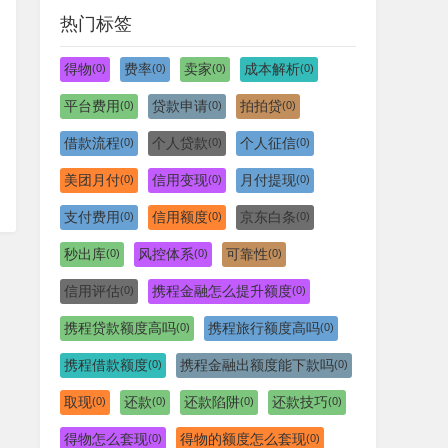
热门标签
得物
费率
卖家
成本解析
(0)
(0)
(0)
(0)
平台费用
贷款申请
拍拍贷
(0)
(0)
(0)
借款流程
个人贷款
个人征信
(0)
(0)
(0)
美团月付
信用变现
月付提现
(0)
(0)
(0)
支付费用
信用额度
京东白条
(0)
(0)
(0)
秒出库
风控体系
可靠性
(0)
(0)
(0)
信用评估
携程金融怎么提升额度
(0)
(0)
携程贷款额度高吗
携程旅行额度高吗
(0)
(0)
携程借款额度
携程金融出额度能下款吗
(0)
(0)
取现
还款
还款陷阱
还款技巧
(0)
(0)
(0)
(0)
得物怎么套现
得物的额度怎么套现
(0)
(0)