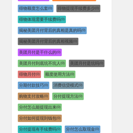
得物额度怎么套
得物提现手续费多少
(0)
(0)
得物体现需要手续费吗
(0)
揭秘美团月付背后的真相是真的吗
(0)
揭秘美团月付背后的真相视频
(0)
美团月付是干什么的
(0)
美团月付到底坑不坑人
美团月付是坑吗
(0)
(0)
得物月付
额度使用方法
(0)
(0)
分期付款技巧
消费信贷模式
(0)
(0)
购物支付攻略
分付提现方法
(0)
(0)
分付怎么能提现出来
(0)
分付如何提现到钱包
(0)
分付提现有手续费吗
分付怎么取现金
(0)
(0)