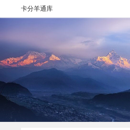
卡分羊通库