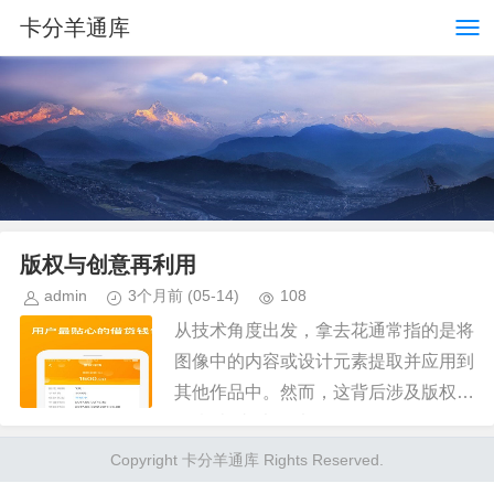
卡分羊通库
版权与创意再利用
admin
3个月前
(05-14)
108
从技术角度出发，拿去花通常指的是将
图像中的内容或设计元素提取并应用到
其他作品中。然而，这背后涉及版权、
创意表达以及法律层面的问题。 首
先，理解“拿去花”概念的前提在于版权
Copyright 卡分羊通库 Rights Reserved.
和知识产权保护。许多创意作品...