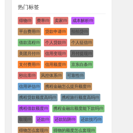
热门标签
得物
费率
卖家
成本解析
(0)
(0)
(0)
(0)
平台费用
贷款申请
拍拍贷
(0)
(0)
(0)
借款流程
个人贷款
个人征信
(0)
(0)
(0)
美团月付
信用变现
月付提现
(0)
(0)
(0)
支付费用
信用额度
京东白条
(0)
(0)
(0)
秒出库
风控体系
可靠性
(0)
(0)
(0)
信用评估
携程金融怎么提升额度
(0)
(0)
携程贷款额度高吗
携程旅行额度高吗
(0)
(0)
携程借款额度
携程金融出额度能下款吗
(0)
(0)
取现
还款
还款陷阱
还款技巧
(0)
(0)
(0)
(0)
得物怎么套现
得物的额度怎么套现
(0)
(0)