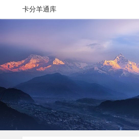
卡分羊通库