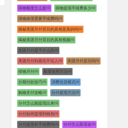
得物额度怎么套
得物提现手续费多少
(0)
(0)
得物体现需要手续费吗
(0)
揭秘美团月付背后的真相是真的吗
(0)
揭秘美团月付背后的真相视频
(0)
美团月付是干什么的
(0)
美团月付到底坑不坑人
美团月付是坑吗
(0)
(0)
得物月付
额度使用方法
(0)
(0)
分期付款技巧
消费信贷模式
(0)
(0)
购物支付攻略
分付提现方法
(0)
(0)
分付怎么能提现出来
(0)
分付如何提现到钱包
(0)
分付提现有手续费吗
分付怎么取现金
(0)
(0)