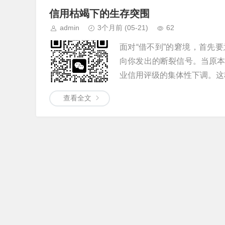
信用枯竭下的生存突围
admin
3个月前
(05-21)
62
面对“借不到”的窘境，首先
向你发出的断裂信号。当原
业信用评级的集体性下调。这种
查看全文