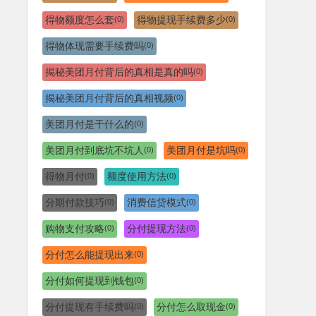
得物额度怎么套
得物提现手续费多少
(0)
(0)
得物体现需要手续费吗
(0)
揭秘美团月付背后的真相是真的吗
(0)
揭秘美团月付背后的真相视频
(0)
美团月付是干什么的
(0)
美团月付到底坑不坑人
美团月付是坑吗
(0)
(0)
得物月付
额度使用方法
(0)
(0)
分期付款技巧
消费信贷模式
(0)
(0)
购物支付攻略
分付提现方法
(0)
(0)
分付怎么能提现出来
(0)
分付如何提现到钱包
(0)
分付提现有手续费吗
分付怎么取现金
(0)
(0)