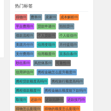
热门标签
得物
费率
卖家
成本解析
(0)
(0)
(0)
(0)
平台费用
贷款申请
拍拍贷
(0)
(0)
(0)
借款流程
个人贷款
个人征信
(0)
(0)
(0)
美团月付
信用变现
月付提现
(0)
(0)
(0)
支付费用
信用额度
京东白条
(0)
(0)
(0)
秒出库
风控体系
可靠性
(0)
(0)
(0)
信用评估
携程金融怎么提升额度
(0)
(0)
携程贷款额度高吗
携程旅行额度高吗
(0)
(0)
携程借款额度
携程金融出额度能下款吗
(0)
(0)
取现
还款
还款陷阱
还款技巧
(0)
(0)
(0)
(0)
得物怎么套现
得物的额度怎么套现
(0)
(0)