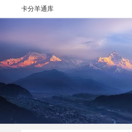
卡分羊通库