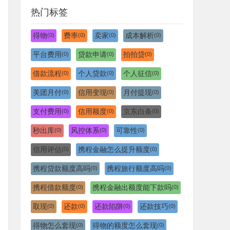
热门标签
得物
费率
卖家
成本解析
(0)
(0)
(0)
(0)
平台费用
贷款申请
拍拍贷
(0)
(0)
(0)
借款流程
个人贷款
个人征信
(0)
(0)
(0)
美团月付
信用变现
月付提现
(0)
(0)
(0)
支付费用
信用额度
京东白条
(0)
(0)
(0)
秒出库
风控体系
可靠性
(0)
(0)
(0)
信用评估
携程金融怎么提升额度
(0)
(0)
携程贷款额度高吗
携程旅行额度高吗
(0)
(0)
携程借款额度
携程金融出额度能下款吗
(0)
(0)
取现
还款
还款陷阱
还款技巧
(0)
(0)
(0)
(0)
得物怎么套现
得物的额度怎么套现
(0)
(0)