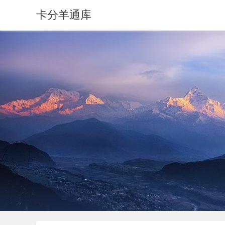
卡分羊通库