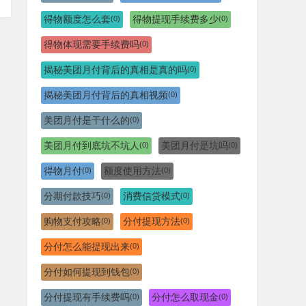
得物额度怎么套
得物提现手续费多少
(0)
(0)
得物体现需要手续费吗
(0)
揭秘美团月付背后的真相是真的吗
(0)
揭秘美团月付背后的真相视频
(0)
美团月付是干什么的
(0)
美团月付到底坑不坑人
美团月付是坑吗
(0)
(0)
得物月付
额度使用方法
(0)
(0)
分期付款技巧
消费信贷模式
(0)
(0)
购物支付攻略
分付提现方法
(0)
(0)
分付怎么能提现出来
(0)
分付如何提现到钱包
(0)
分付提现有手续费吗
分付怎么取现金
(0)
(0)