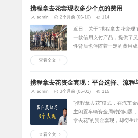
携程拿去花套现收多少个点的费用
admin
2个月前
(06-10)
114
近日，关于“携程拿去花套现
一款信用支付产品，提供了
性背后也伴随着一定的费用成本。
查看全文
携程拿去花资金套现：平台选择、流程
admin
3个月前
(05-01)
115
“携程拿去花”模式，在汽车
主闲置车辆资金周转的问题，
拿去花”的资金套现，却衍生出了
查看全文