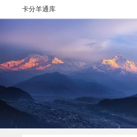
卡分羊通库