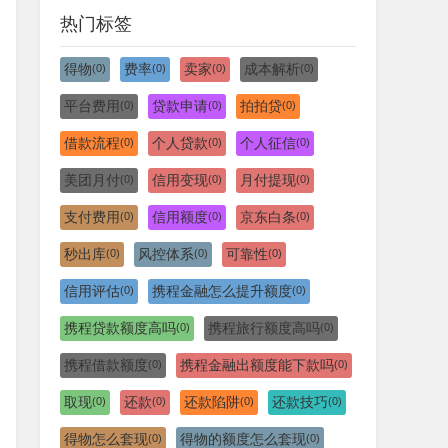
热门标签
得物
费率
卖家
成本解析
(0)
(0)
(0)
(0)
平台费用
贷款申请
拍拍贷
(0)
(0)
(0)
借款流程
个人贷款
个人征信
(0)
(0)
(0)
美团月付
信用变现
月付提现
(0)
(0)
(0)
支付费用
信用额度
京东白条
(0)
(0)
(0)
秒出库
风控体系
可靠性
(0)
(0)
(0)
信用评估
携程金融怎么提升额度
(0)
(0)
携程贷款额度高吗
携程旅行额度高吗
(0)
(0)
携程借款额度
携程金融出额度能下款吗
(0)
(0)
取现
还款
还款陷阱
还款技巧
(0)
(0)
(0)
(0)
得物怎么套现
得物的额度怎么套现
(0)
(0)