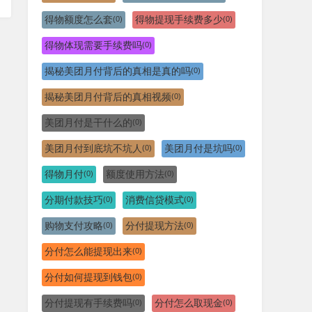
得物额度怎么套
得物提现手续费多少
(0)
(0)
得物体现需要手续费吗
(0)
揭秘美团月付背后的真相是真的吗
(0)
揭秘美团月付背后的真相视频
(0)
美团月付是干什么的
(0)
美团月付到底坑不坑人
美团月付是坑吗
(0)
(0)
得物月付
额度使用方法
(0)
(0)
分期付款技巧
消费信贷模式
(0)
(0)
购物支付攻略
分付提现方法
(0)
(0)
分付怎么能提现出来
(0)
分付如何提现到钱包
(0)
分付提现有手续费吗
分付怎么取现金
(0)
(0)