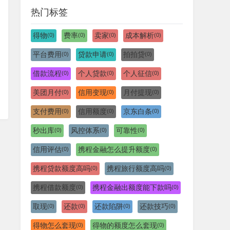
热门标签
得物
费率
卖家
成本解析
(0)
(0)
(0)
(0)
平台费用
贷款申请
拍拍贷
(0)
(0)
(0)
借款流程
个人贷款
个人征信
(0)
(0)
(0)
美团月付
信用变现
月付提现
(0)
(0)
(0)
支付费用
信用额度
京东白条
(0)
(0)
(0)
秒出库
风控体系
可靠性
(0)
(0)
(0)
信用评估
携程金融怎么提升额度
(0)
(0)
携程贷款额度高吗
携程旅行额度高吗
(0)
(0)
携程借款额度
携程金融出额度能下款吗
(0)
(0)
取现
还款
还款陷阱
还款技巧
(0)
(0)
(0)
(0)
得物怎么套现
得物的额度怎么套现
(0)
(0)