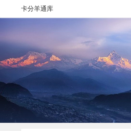
卡分羊通库